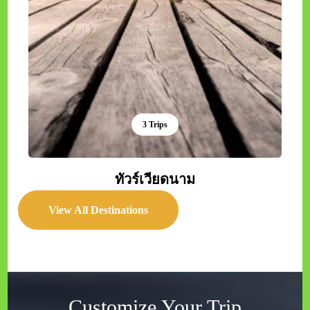
Customize Your Trip
An excursion is a trip by a group of people, usually
made for leisure, education, or physical purposes. It is
often an adjunct to a longer journey or visit to a
place, sometimes for other typically work-related
purposes.
Browse Packages
ทัวร์กิจกรรม เล่นสกี ปีนเขา