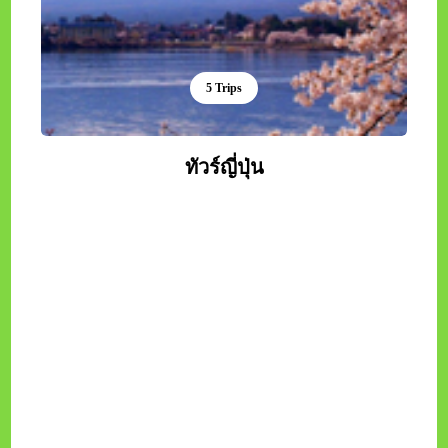
5 Trips
ทัวร์ญี่ปุ่น
3 Trips
ทัวร์เกาหลี