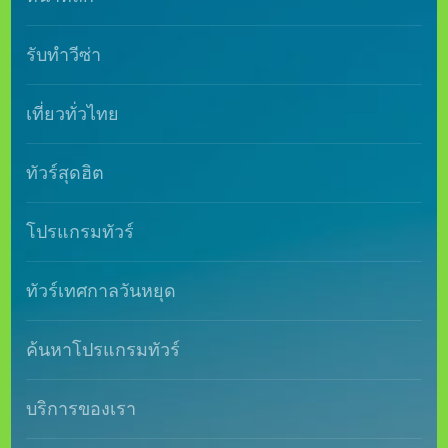
ติดต่อเรา
แนะนำบริษัท
Contact Info
02-8779690-1
contact@takoworldtour.com
11, 17 ซอย สมเด็จพระเจ้าตากสิน 33 แขวง
บุคคโล เขตธนบุรี กรุงเทพมหานคร 10600