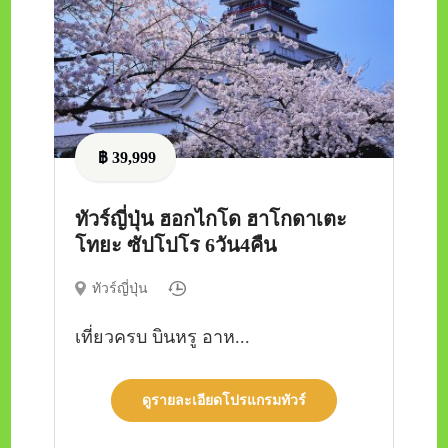
฿ 39,999
ทัวร์ญี่ปุ่น ฮอกไกโด ฮาโกดาเตะ
โทยะ ซัปโปโร 6วัน4คืน
ทัวร์ญี่ปุ่น
เที่ยวครบ บินหรู อาห...
ดูรายละเอียดโปรแกรมทัวร์