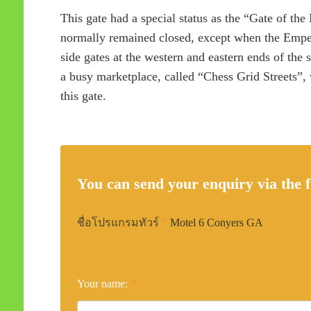
This gate had a special status as the “Gate of the
normally remained closed, except when the Empe
side gates at the western and eastern ends of the s
a busy marketplace, called “Chess Grid Streets”, 
this gate.
You can send your enquiry via the 
ชื่อโปรแกรมทัวร์
*
Motel 6 Conyers GA
Your name:
*