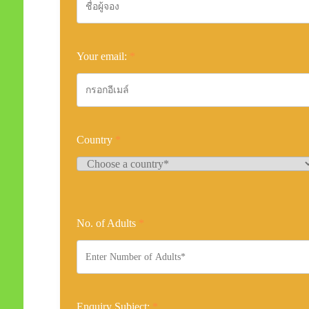
Your email:
*
Country
*
No. of Adults
*
Enquiry Subject:
*