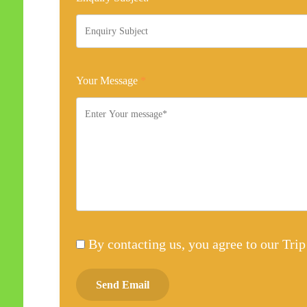
Your Message
*
By contacting us, you agree to our
Trip