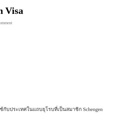
n Visa
on
Comment
วี
ซ่า
เชง
เก้น
/
Schengen
Visa
ช้กับประเทศในแถบยุโรบที่เป็นสมาชิก Schengen