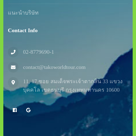
แนะนำบริษัท
Contact Info
02-8779690-1
contact@takoworldtour.com
11, 17 ซอย สมเด็จพระเจ้าตากสิน 33 แขวง
บุคคโล เขตธนบุรี กรุงเทพมหานคร 10600