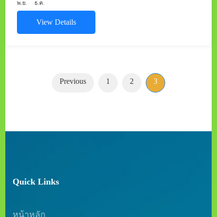
พ.ย.
ธ.ค.
View Details
Page
Page
Page
Previous
1
2
3
Quick Links
หน้าหลัก