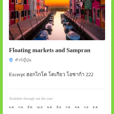
Floating markets and Sampran
ทัวร์ญี่ปุ่น
Excerpt ฮอกไกโด โตเกียว โอซาก้า 222
Available through out the year:
ม.ค.
ก.พ.
มี.ค.
เม.ย.
พ.ค.
มิ.ย.
ก.ค.
ส.ค.
ก.ย.
ต.ค.