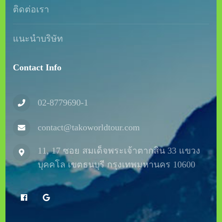
ติดต่อเรา
แนะนำบริษัท
Contact Info
02-8779690-1
contact@takoworldtour.com
11, 17 ซอย สมเด็จพระเจ้าตากสิน 33 แขวง
บุคคโล เขตธนบุรี กรุงเทพมหานคร 10600