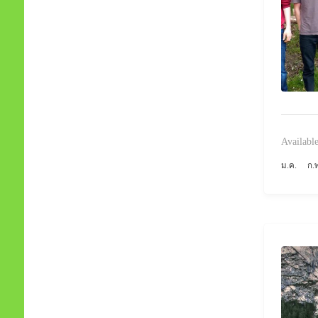
Available
ม.ค.
ก.