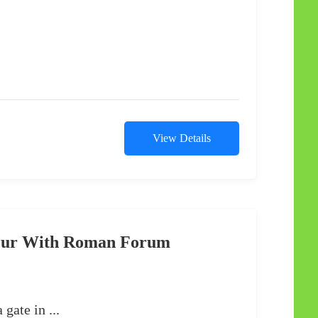
View Details
our With Roman Forum
gate in ...