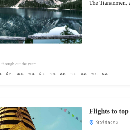
The Tiananmen, a 
 through out the year:
พ.
มี.ค.
เม.ย.
พ.ค.
มิ.ย.
ก.ค.
ส.ค.
ก.ย.
ต.ค.
พ.ย.
ธ.ค.
Flights to top
ทัวร์ฮ่องกง