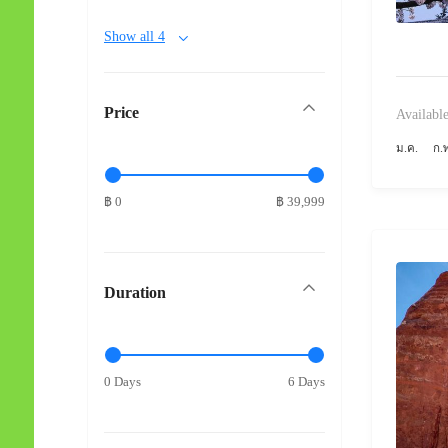
Show all 4
Price
Available
ม.ค.
ก.
฿ 0
฿ 39,999
Duration
0 Days
6 Days