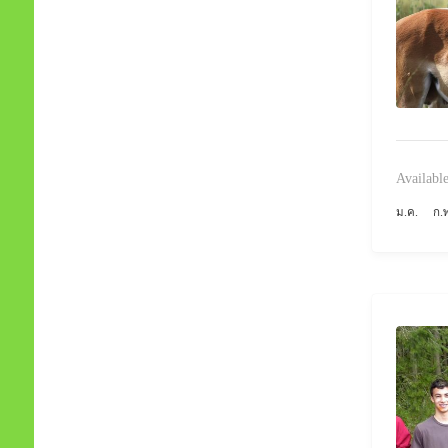
Available
ม.ค.
ก.