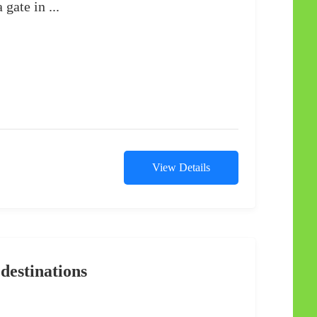
gate in ...
View Details
 destinations