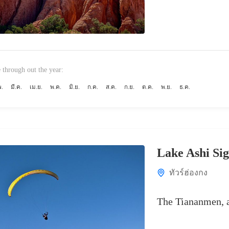
 through out the year:
พ.
มี.ค.
เม.ย.
พ.ค.
มิ.ย.
ก.ค.
ส.ค.
ก.ย.
ต.ค.
พ.ย.
ธ.ค.
Lake Ashi Sig
ทัวร์ฮ่องกง
The Tiananmen, a 