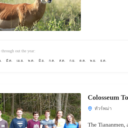
 through out the year:
พ.
มี.ค.
เม.ย.
พ.ค.
มิ.ย.
ก.ค.
ส.ค.
ก.ย.
ต.ค.
พ.ย.
ธ.ค.
Colosseum T
ทัวร์พม่า
The Tiananmen, a 