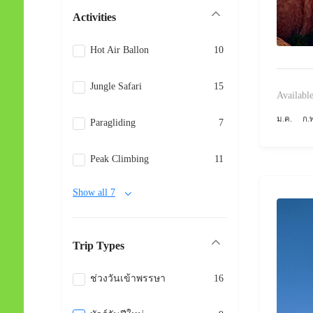
Activities
Hot Air Ballon
10
Jungle Safari
15
Available
ม.ค.
ก.
Paragliding
7
Peak Climbing
11
Show all 7
Trip Types
ช่วงวันเข้าพรรษา
16