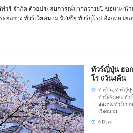
ทาโก้ทัวร์ จำกัด ด้วยประสบการณ์มากกว่า18ปี ขอแนะนำท
หว้พระฮ่องกง ทัวร์เวียดนาม รัสเซีย ทัวร์ยุโรป อังกฤษ เ
ทัวร์ญี่ปุ่น
โร 6วัน4คืน
ทัวร์จีน
,
ทัวร์ญี่ปุ่
ทัวร์ฝรั่งเศส
,
ทัวร
ฮ่องกง
,
ทัวร์เกาห
เวียดนาม
6 Days