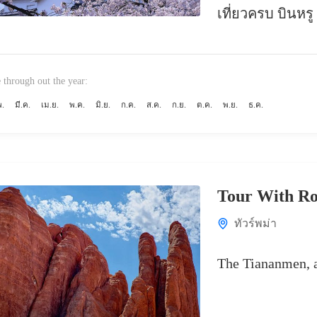
เที่ยวครบ บินหรู 
 through out the year:
พ.
มี.ค.
เม.ย.
พ.ค.
มิ.ย.
ก.ค.
ส.ค.
ก.ย.
ต.ค.
พ.ย.
ธ.ค.
Tour With R
ทัวร์พม่า
The Tiananmen, a 