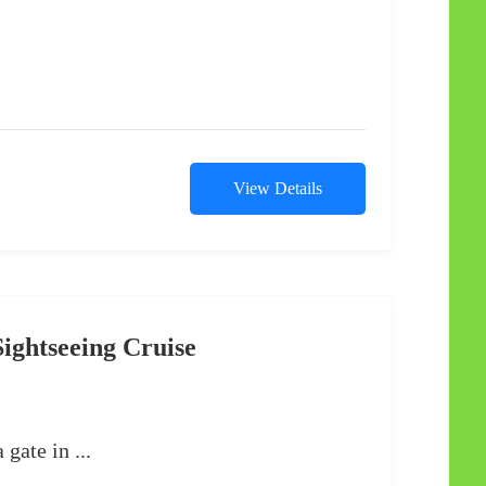
View Details
ightseeing Cruise
gate in ...