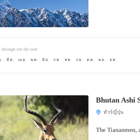
 through out the year:
พ.
มี.ค.
เม.ย.
พ.ค.
มิ.ย.
ก.ค.
ส.ค.
ก.ย.
ต.ค.
พ.ย.
ธ.ค.
Bhutan Ashi S
ทัวร์ญี่ปุ่น
The Tiananmen, a 