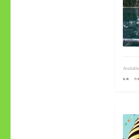
Available
ม.ค.
ก.