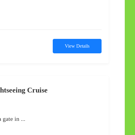
View Details
htseeing Cruise
gate in ...