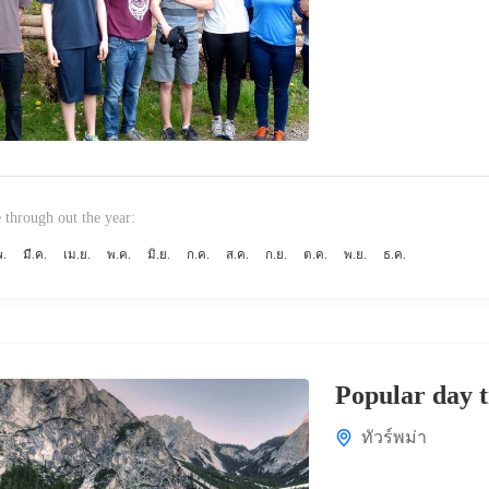
 through out the year:
พ.
มี.ค.
เม.ย.
พ.ค.
มิ.ย.
ก.ค.
ส.ค.
ก.ย.
ต.ค.
พ.ย.
ธ.ค.
Popular day 
ทัวร์พม่า